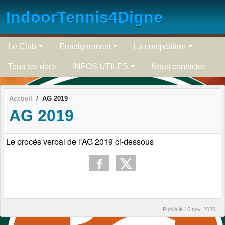
Panneau de gestion des cookies
IndoorTennis4Digne
Le Club
Enseignement
La compétition
Tous les docs
INFOS UTILES
Nous contacter
Accueil
AG 2019
AG 2019
Le procés verbal de l'AG 2019 ci-dessous
Publié le
16 nov. 2020