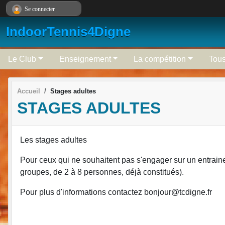
Panneau de gestion des cookies
Se connecter
IndoorTennis4Digne
Le Club
Enseignement
La compétition
Tous
Accueil
Stages adultes
STAGES ADULTES
Les stages adultes
Pour ceux qui ne souhaitent pas s'engager sur un entraine
groupes, de 2 à 8 personnes, déjà constitués).
Pour plus d'informations contactez bonjour@tcdigne.fr