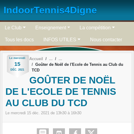
Panneau de gestion des cookies
IndoorTennis4Digne
Le Club
Enseignement
La compétition
Tous les docs
INFOS UTILES
Nous contacter
Le
mercredi
Accueil
15
Goûter de Noël de l'Ecole de Tennis au Club du
TCD
DÉC.
2021
GOÛTER DE NOËL
DE L'ECOLE DE TENNIS
AU CLUB DU TCD
Le
mercredi
15
déc.
2021
de 13h30 à 16h30