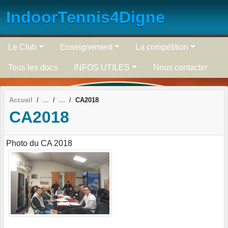
Panneau de gestion des cookies
IndoorTennis4Digne
Le Club
Enseignement
La compétition
Tous les docs
INFOS UTILES
Nous contacter
Accueil
CA2018
CA2018
Photo du CA 2018