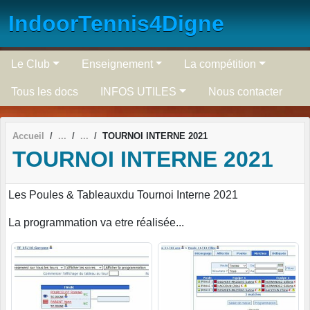
Panneau de gestion des cookies
IndoorTennis4Digne
Le Club
Enseignement
La compétition
Tous les docs
INFOS UTILES
Nous contacter
Accueil
TOURNOI INTERNE 2021
TOURNOI INTERNE 2021
Les Poules & Tableauxdu Tournoi Interne 2021
La programmation va etre réalisée...