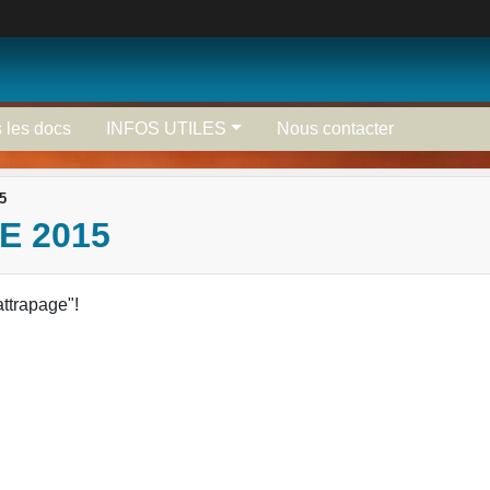
 les docs
INFOS UTILES
Nous contacter
5
E 2015
attrapage"!