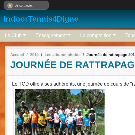
Panneau de gestion des cookies
Se connecter
IndoorTennis4Digne
Le Club
Enseignement
La compétition
Tous
Accueil
2015
Les albums photos
Journée de rattrapage 201
JOURNÉE DE RATTRAPAG
Le TCD offre à ses adhérents, une journée de cours de "r