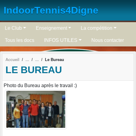
Panneau de gestion des cookies
IndoorTennis4Digne
Le Club
Enseignement
La compétition
Tous les docs
INFOS UTILES
Nous contacter
Accueil
Le Bureau
LE BUREAU
Photo du Bureau après le travail :)