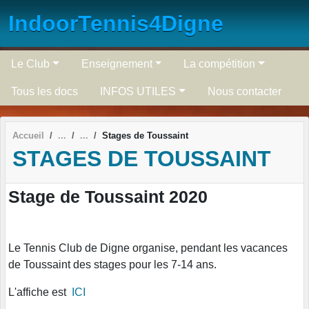
Panneau de gestion des cookies
IndoorTennis4Digne
Le Club
Enseignement
La compétition
Tous les docs
INFOS UTILES
Nous contacter
Accueil
Stages de Toussaint
STAGES DE TOUSSAINT
Stage de Toussaint 2020
Le Tennis Club de Digne organise, pendant les vacances
de Toussaint des stages pour les 7-14 ans.
L'affiche est
ICI