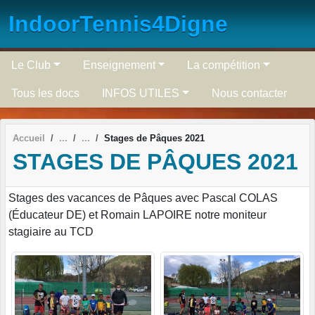
Panneau de gestion des cookies
IndoorTennis4Digne
Le Club
Enseignement
La compétition
Tous les docs
INFOS UTILES
Nous contacter
Accueil
Stages de Pâques 2021
STAGES DE PÂQUES 2021
Stages des vacances de Pâques avec Pascal COLAS
(Éducateur DE) et Romain LAPOIRE notre moniteur
stagiaire au TCD