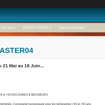
 les docs
INFOS UTILES
Nous contacter
MASTER04
1 Mai au 18 Juin...
ANS & +55 ANS DAMES & MESSIEURS
 terminés.
Consolante homologuée pour les 4èmeséries +35 et +55 ans.