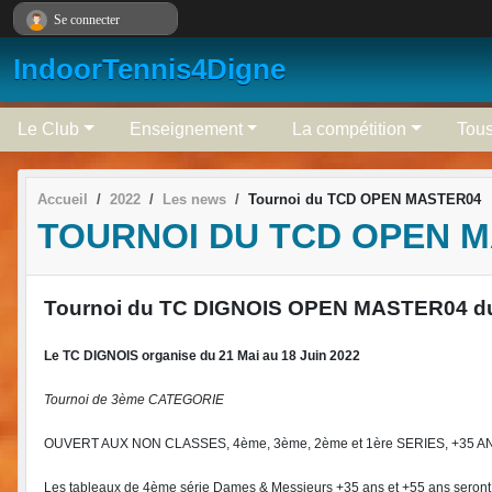
Panneau de gestion des cookies
Se connecter
IndoorTennis4Digne
Le Club
Enseignement
La compétition
Tous
Accueil
2022
Les news
Tournoi du TCD OPEN MASTER04
TOURNOI DU TCD OPEN 
Tournoi du TC DIGNOIS OPEN MASTER04 du 2
Le TC DIGNOIS organise du 21 Mai au 18 Juin 2022
Tournoi de 3ème CATEGORIE
OUVERT AUX NON CLASSES, 4ème, 3ème, 2ème et 1ère SERIES
, +35 
Les tableaux de 4ème série Dames & Messieurs +35 ans et +55 ans seront