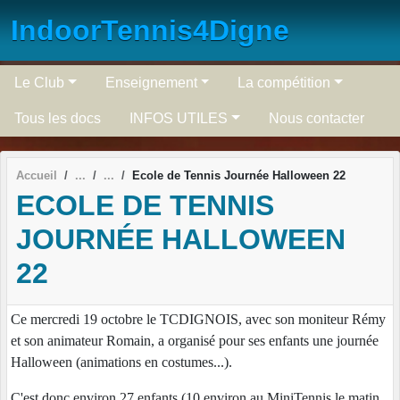
Panneau de gestion des cookies
IndoorTennis4Digne
Le Club
Enseignement
La compétition
Tous les docs
INFOS UTILES
Nous contacter
Accueil
Ecole de Tennis Journée Halloween 22
ECOLE DE TENNIS
JOURNÉE HALLOWEEN
22
Ce mercredi 19 octobre le TCDIGNOIS, avec son moniteur Rémy
et son animateur Romain, a organisé pour ses enfants une journée
Halloween (animations en costumes...).
C'est donc environ 27 enfants (10 environ au MiniTennis le matin