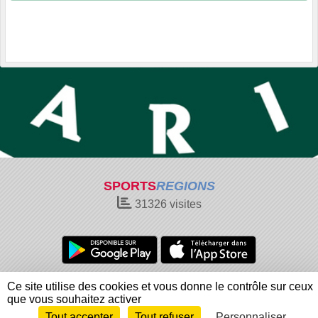
SPORTS
REGIONS
31326
visites
Charte cookies
Gestion des cookies
Ce site utilise des cookies et vous donne le contrôle sur ceux
Informations légales
Signaler un contenu inapproprié
que vous souhaitez activer
Tout accepter
Tout refuser
Personnaliser
Envie de participer ?