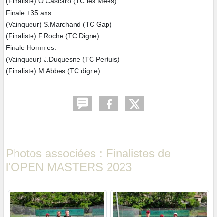
(Finaliste) O.Cascaro (TC les Mées)
Finale +35 ans:
(Vainqueur) S.Marchand (TC Gap)
(Finaliste) F.Roche (TC Digne)
Finale Hommes:
(Vainqueur) J.Duquesne (TC Pertuis)
(Finaliste) M.Abbes (TC digne)
Photos associées : Finalistes de
l'OPEN MASTERS 2023