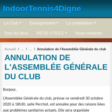
Panneau de gestion des cookies
IndoorTennis4Digne
Le Club
Enseignement
La compétition
Tous les docs
INFOS UTILES
Nous contacter
Accueil
Annulation de l'Assemblée Générale du club
ANNULATION DE
L'ASSEMBLÉE GÉNÉRALE
DU CLUB
Bonjour,
L’Assemblée Générale du club, prévue ce vendredi 30 octobre
2020 à 18h30, salle Perchot, est annulée pour des raisons liées
aux problèmes sanitaires actuels. Elle sera organisée