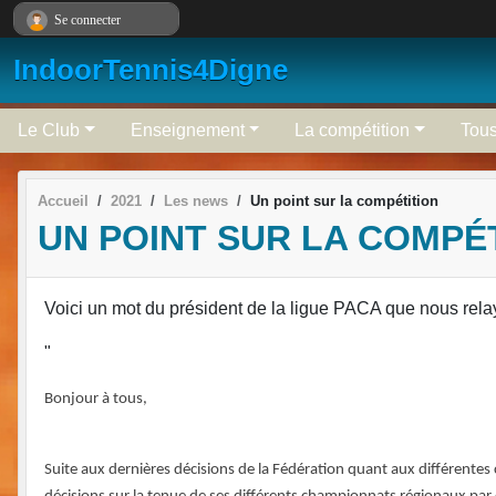
Panneau de gestion des cookies
Se connecter
IndoorTennis4Digne
Le Club
Enseignement
La compétition
Tous
Accueil
2021
Les news
Un point sur la compétition
UN POINT SUR LA COMPÉ
Voici un mot du président de la ligue PACA que nous relay
"
Bonjour à tous,
Suite aux dernières décisions de la Fédération quant aux différentes c