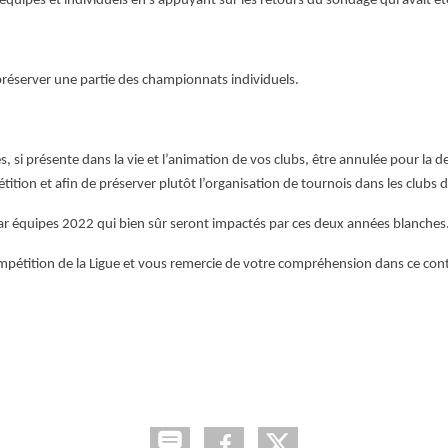
équipes et individuels en s’appuyant sur les retours du sondage qui avait ét
 préserver une partie des championnats individuels.
si présente dans la vie et l’animation de vos clubs, être annulée pour la de
étition et afin de préserver plutôt l’organisation de tournois dans les clubs
r équipes 2022 qui bien sûr seront impactés par ces deux années blanches
 compétition de la Ligue et vous remercie de votre compréhension dans ce con