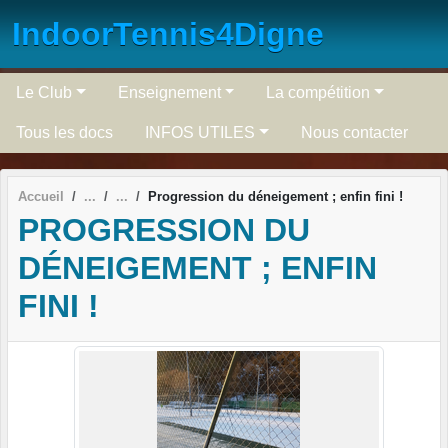
Panneau de gestion des cookies
IndoorTennis4Digne
Le Club
Enseignement
La compétition
Tous les docs
INFOS UTILES
Nous contacter
Accueil
Progression du déneigement ; enfin fini !
PROGRESSION DU
DÉNEIGEMENT ; ENFIN
FINI !